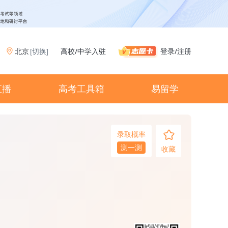
北京
高校
/
中学入驻
登录
/
注册
[切换]
直播
高考工具箱
易留学
录取概率
测一测
收藏