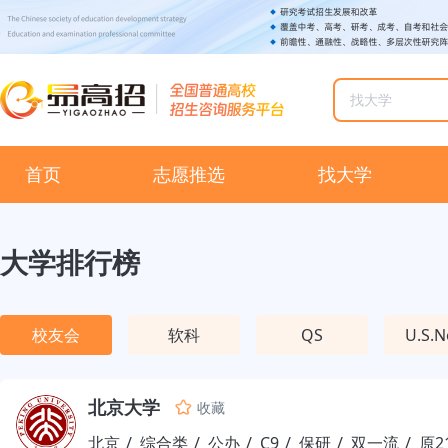
首页
志愿推选
找大学
大学排行榜
校友会
软科
QS
U.S.
北京大学
收藏
北京
综合类
公办
C9
保研
双一流
原2